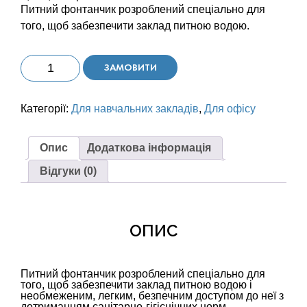
Питний фонтанчик розроблений спеціально для
того, щоб забезпечити заклад питною водою.
Питний
ЗАМОВИТИ
фонтанчик
Waterfountain
Категорії:
Для навчальних закладів
,
Для офісу
Osmo
Pro
Опис
Додаткова інформація
кількість
Відгуки (0)
ОПИС
Питний фонтанчик розроблений спеціально для
того, щоб забезпечити заклад питною водою і
необмеженим, легким, безпечним доступом до неї з
дотриманням санітарно-гігієнічних норм.