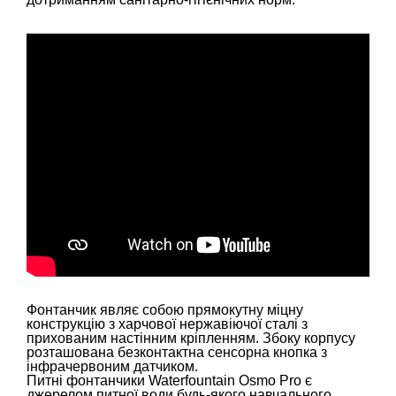
Фонтанчик являє собою прямокутну міцну
конструкцію з харчової нержавіючої сталі з
прихованим настінним кріпленням. Збоку корпусу
розташована безконтактна сенсорна кнопка з
інфрачервоним датчиком.
Питні фонтанчики Waterfountain Osmo Pro є
джерелом питної води будь-якого навчального