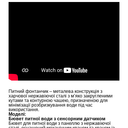
Питний фонтанчик – металева конструкція з
харчової нержавіючої сталі з м’яко закругленими
кутами та контурною чашею, призначеною для
мінімізації розбризкування води під час
використання.
Моделі:
Бювет питної води з сенсорним датчиком
Бювет для питної води з панеллю з нержавіючої
сталі, оснащений механічним краном та краном із